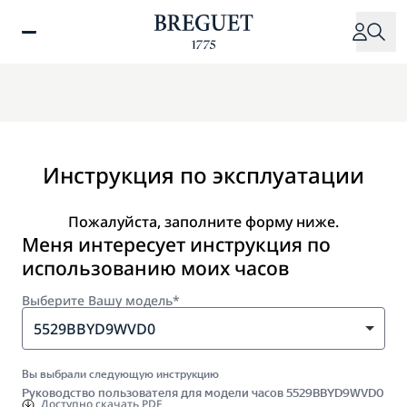
Перейти
к
основному
содержанию
Инструкция по эксплуатации
Пожалуйста, заполните форму ниже.
Меня интересует инструкция по
использованию моих часов
Выберите Вашу модель*
5529BBYD9WVD0
Вы выбрали следующую инструкцию
Руководство пользователя для модели часов 5529BBYD9WVD0
Доступно
скачать PDF