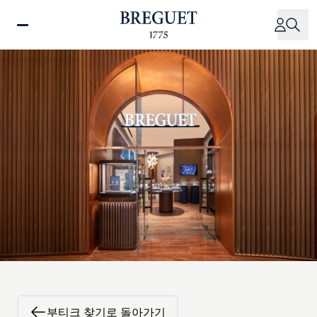
주
요
콘
텐
츠
로
건
너
뛰
기
부티크 찾기로 돌아가기