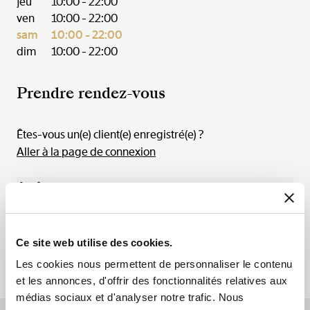
jeu
10:00 - 22:00
ven
10:00 - 22:00
sam
10:00 - 22:00
dim
10:00 - 22:00
Prendre rendez-vous
Êtes-vous un(e) client(e) enregistré(e) ?
Aller à la page de connexion
Août
03 Aoû. - 09 Aoû. 2026
Lun.
Mar.
Mer.
Jeu.
Ven.
Sam.
Dim.
Ce site web utilise des cookies.
03
04
05
06
07
08
09
Les cookies nous permettent de personnaliser le contenu
et les annonces, d'offrir des fonctionnalités relatives aux
médias sociaux et d'analyser notre trafic. Nous