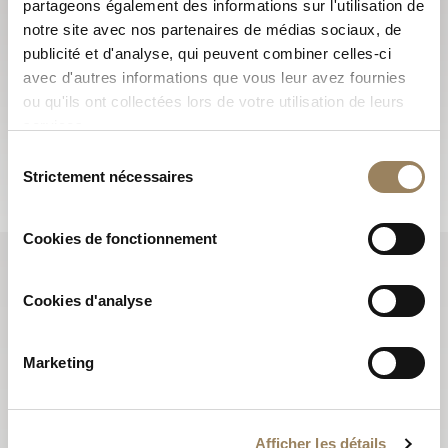
partageons également des informations sur l'utilisation de
notre site avec nos partenaires de médias sociaux, de
S'abonner à la newsletter
publicité et d'analyse, qui peuvent combiner celles-ci
Les newsletters Breguet vous font découvrir les
avec d'autres informations que vous leur avez fournies
ou qu'ils ont collectées lors de votre utilisation de leurs
actualités qui font vivre la Maison tout au long de l’année
services.
et vous informent sur toutes les nouveautés.
Sélection
S'abonner
Strictement nécessaires
du
consentement
Cookies de fonctionnement
Cookies d'analyse
Marketing
Afficher les détails