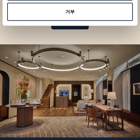
부티크에서 브레게 컬렉션을 만
나보세요
거부
부티크 찾기