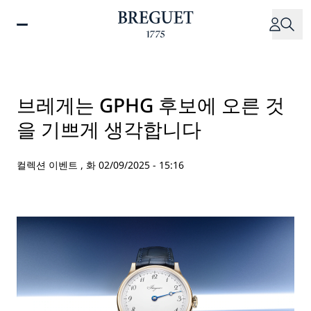
주
요
콘
텐
츠
로
브레게는 GPHG 후보에 오른 것
건
을 기쁘게 생각합니다
너
뛰
기
컬렉션 이벤트 ,
화 02/09/2025 - 15:16