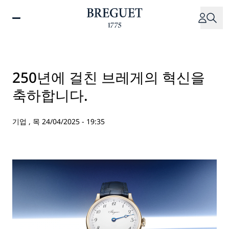
주
요
콘
텐
츠
로
250년에 걸친 브레게의 혁신을
건
축하합니다.
너
뛰
기
기업 ,
목 24/04/2025 - 19:35