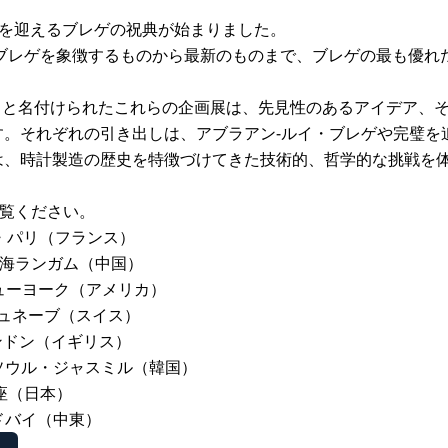
0周年を迎えるブレゲの祝典が始まりました。
はブレゲを象徴するものから最新のものまで、ブレゲの最も優れ
の引き出し）」と名付けられたこれらの企画展は、先見性のあるアイデ
す。それぞれの引き出しは、アブラアン-ルイ・ブレゲや完璧を
は、時計製造の歴史を特徴づけてきた技術的、哲学的な挑戦を
ご覧ください。
ク・パリ（フランス）
 上海ランガム（中国）
 ニューヨーク（アメリカ）
ク ジュネーブ（スイス）
 ロンドン（イギリス）
ック ソウル・ジャスミル（韓国）
銀座（日本）
ク ドバイ（中東）