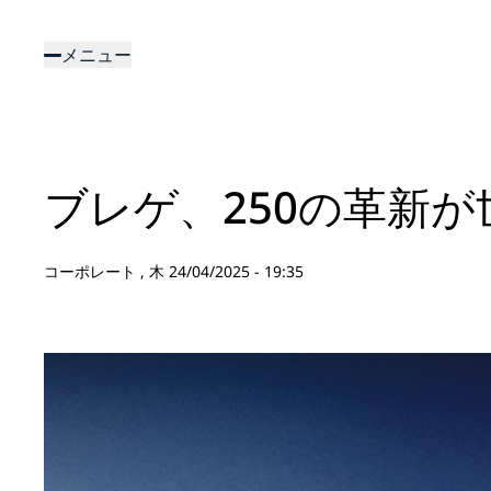
メ
イ
メニュー
ン
コ
ン
テ
ン
ブレゲ、250の革新
ツ
に
移
コーポレート ,
木 24/04/2025 - 19:35
動