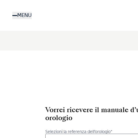
Salta
al
MENU
contenuto
principale
Vorrei ricevere il manuale d
orologio
Selezioni la referenza dell’orologio*