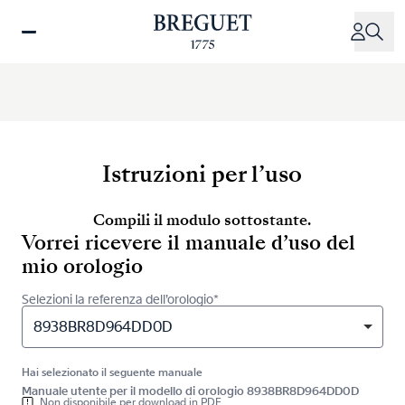
Salta
al
contenuto
principale
Istruzioni per l’uso
Compili il modulo sottostante.
Vorrei ricevere il manuale d’uso del
mio orologio
Selezioni la referenza dell’orologio*
8938BR8D964DD0D
Hai selezionato il seguente manuale
Manuale utente per il modello di orologio 8938BR8D964DD0D
Non disponibile per download in PDF