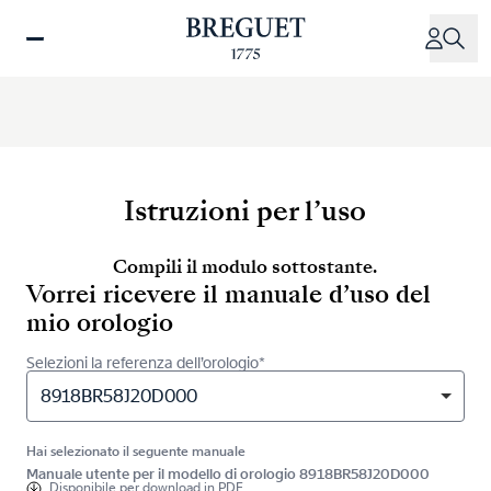
Salta
al
contenuto
principale
Istruzioni per l’uso
Compili il modulo sottostante.
Vorrei ricevere il manuale d’uso del
mio orologio
Selezioni la referenza dell’orologio*
8918BR58J20D000
Hai selezionato il seguente manuale
Manuale utente per il modello di orologio 8918BR58J20D000
Disponibile per
download in PDF