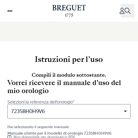
Salta
al
contenuto
principale
Istruzioni per l’uso
Compili il modulo sottostante.
Vorrei ricevere il manuale d’uso del
mio orologio
Selezioni la referenza dell’orologio*
7235BH0H9V6
Hai selezionato il seguente manuale
Manuale utente per il modello di orologio 7235BH0H9V6
Non disponibile per download in PDF