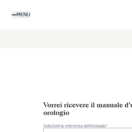
Salta
al
MENU
contenuto
principale
Vorrei ricevere il manuale d
orologio
Selezioni la referenza dell’orologio*