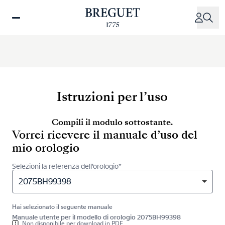
Salta
al
contenuto
principale
Istruzioni per l’uso
Compili il modulo sottostante.
Vorrei ricevere il manuale d’uso del
mio orologio
Selezioni la referenza dell’orologio*
2075BH99398
Hai selezionato il seguente manuale
Manuale utente per il modello di orologio 2075BH99398
Non disponibile per download in PDF