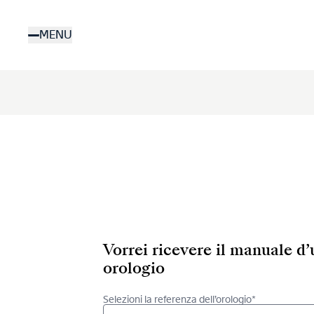
Salta
al
MENU
contenuto
principale
Vorrei ricevere il manuale d
orologio
Selezioni la referenza dell’orologio*