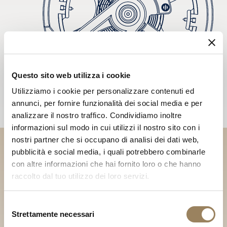
Questo sito web utilizza i cookie
Utilizziamo i cookie per personalizzare contenuti ed
annunci, per fornire funzionalità dei social media e per
analizzare il nostro traffico. Condividiamo inoltre
informazioni sul modo in cui utilizzi il nostro sito con i
nostri partner che si occupano di analisi dei dati web,
pubblicità e social media, i quali potrebbero combinarle
Scopri le nostre collezioni in
con altre informazioni che hai fornito loro o che hanno
Boutique
raccolto dal tuo utilizzo dei loro servizi.
Cerca una Boutique
Selezione
Strettamente necessari
del