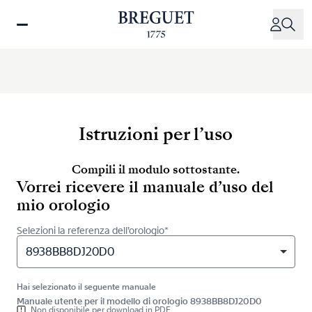
Salta
al
contenuto
principale
Istruzioni per l’uso
Compili il modulo sottostante.
Vorrei ricevere il manuale d’uso del
mio orologio
Selezioni la referenza dell’orologio*
8938BB8DJ20D0
Hai selezionato il seguente manuale
Manuale utente per il modello di orologio 8938BB8DJ20D0
Non disponibile per download in PDF