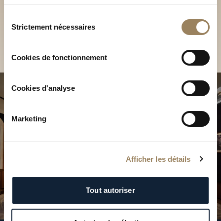
Découvrez nos collections
services.
en Boutique
Sélection
Strictement nécessaires
du
Trouver une Boutique
consentement
Cookies de fonctionnement
Cookies d'analyse
Marketing
Afficher les détails
Tout autoriser