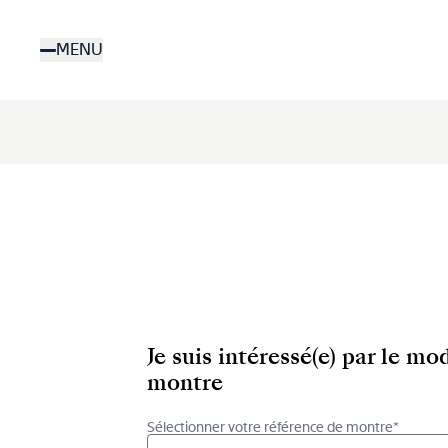
Aller
au
MENU
contenu
principal
Je suis intéressé(e) par le m
montre
Sélectionner votre référence de montre*