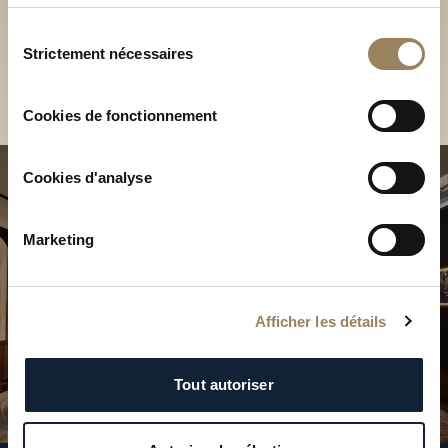
Découvrez nos collections
services.
en Boutique
Sélection
Strictement nécessaires
du
Trouver une Boutique
consentement
Cookies de fonctionnement
Cookies d'analyse
Marketing
Afficher les détails
Tout autoriser