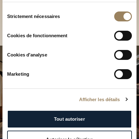
Découvrez nos collections
services.
en Boutique
Sélection
Strictement nécessaires
du
Trouver une Boutique
consentement
Cookies de fonctionnement
Cookies d'analyse
Marketing
Afficher les détails
Tout autoriser