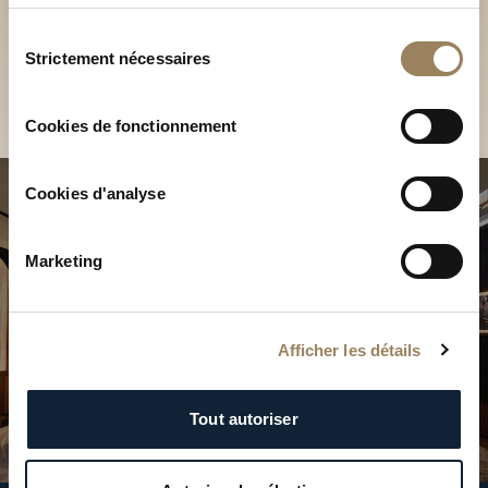
Découvrez nos collections
services.
en Boutique
Sélection
Strictement nécessaires
du
Trouver une Boutique
consentement
Cookies de fonctionnement
Cookies d'analyse
Marketing
Afficher les détails
Tout autoriser