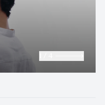
1
/
4