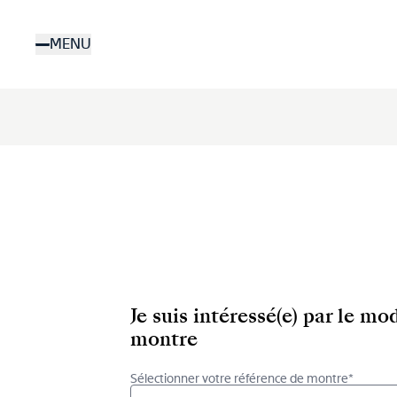
Aller
au
MENU
contenu
principal
Je suis intéressé(e) par le m
montre
Sélectionner votre référence de montre*