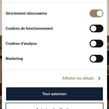
Découvrez nos collections
services.
en Boutique
Sélection
Strictement nécessaires
du
Trouver une Boutique
consentement
Cookies de fonctionnement
Cookies d'analyse
Marketing
Afficher les détails
Tout autoriser