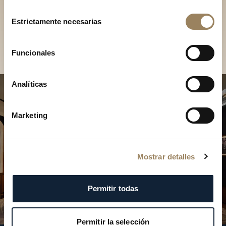
Descubra nuestras
Selección
colecciones en boutique
Estrictamente necesarias
de
consentimiento
Encontrar una boutique
Funcionales
Analíticas
Marketing
Mostrar detalles
Permitir todas
Permitir la selección