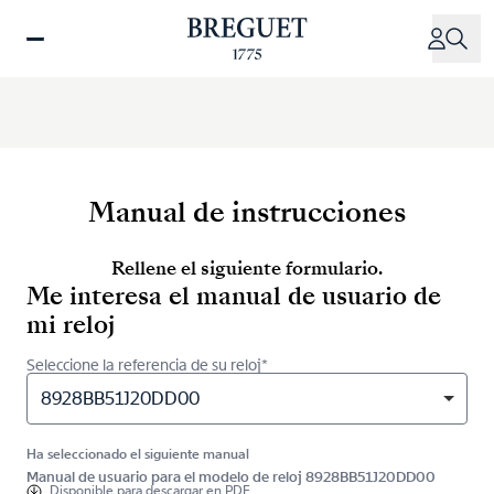
Pasar
al
contenido
principal
Manual de instrucciones
Rellene el siguiente formulario.
Me interesa el manual de usuario de
mi reloj
Seleccione la referencia de su reloj*
8928BB51J20DD00
Ha seleccionado el siguiente manual
Manual de usuario para el modelo de reloj 8928BB51J20DD00
Disponible para
descargar en PDF