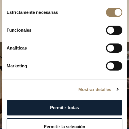
Descubra nuestras
Selección
colecciones en boutique
Estrictamente necesarias
de
consentimiento
Encontrar una boutique
Funcionales
Analíticas
Marketing
Mostrar detalles
Permitir todas
Permitir la selección