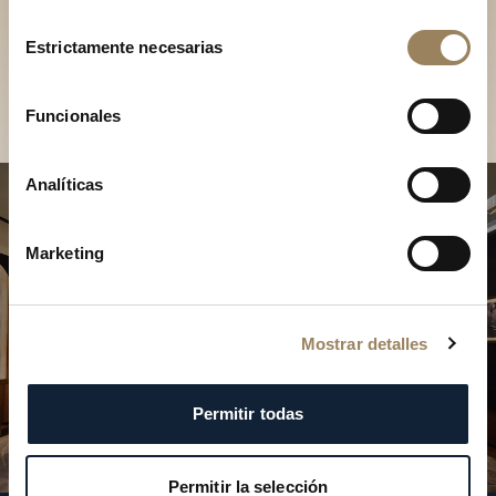
Descubra nuestras
Selección
colecciones en boutique
Estrictamente necesarias
de
consentimiento
Encontrar una boutique
Funcionales
Analíticas
Marketing
Mostrar detalles
Permitir todas
Permitir la selección