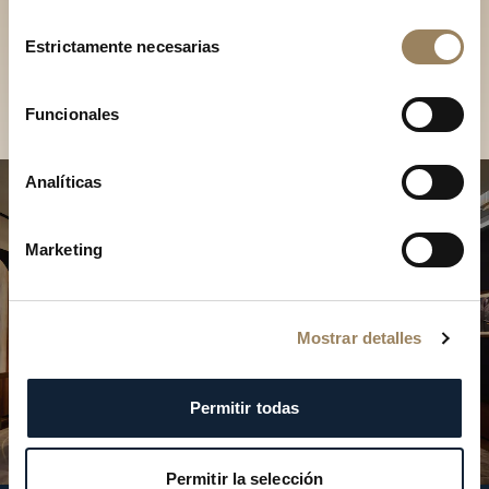
Descubra nuestras
Selección
colecciones en boutique
Estrictamente necesarias
de
consentimiento
Encontrar una boutique
Funcionales
Analíticas
Marketing
Mostrar detalles
Permitir todas
Permitir la selección