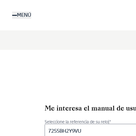
Pasar
al
MENÚ
contenido
principal
Me interesa el manual de usu
Seleccione la referencia de su reloj*
7255BH2Y9VU