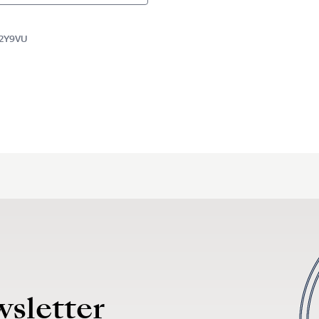
H2Y9VU
wsletter