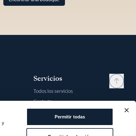
Servicios
Todos los servicios
Contacto
My account
Permitir todas
Lista de deseos
s y
s
Manual del usario