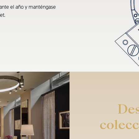
rante el año y manténgase
et.
Des
colecc