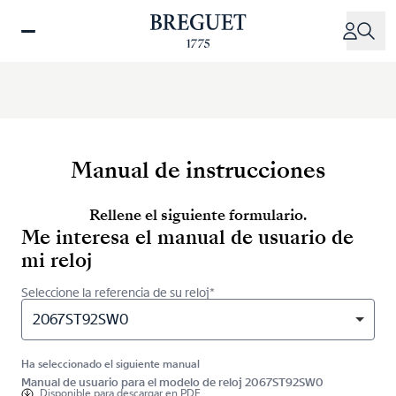
Pasar
al
contenido
principal
Manual de instrucciones
Rellene el siguiente formulario.
Me interesa el manual de usuario de
mi reloj
Seleccione la referencia de su reloj*
2067ST92SW0
Ha seleccionado el siguiente manual
Manual de usuario para el modelo de reloj 2067ST92SW0
Disponible para
descargar en PDF