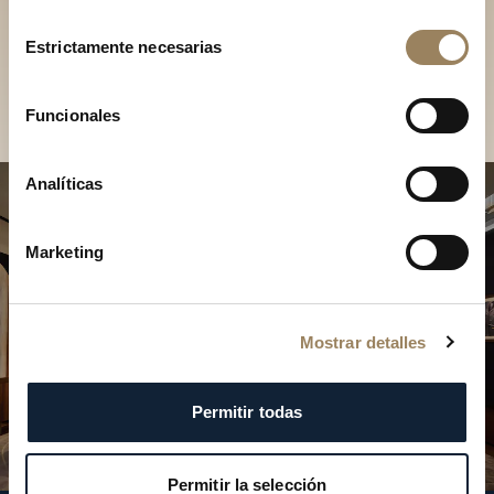
Descubra nuestras
Selección
colecciones en boutique
Estrictamente necesarias
de
consentimiento
Encontrar una boutique
Funcionales
Analíticas
Marketing
Mostrar detalles
Permitir todas
Permitir la selección