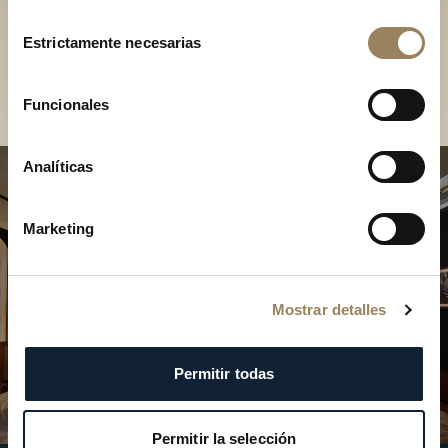
Descubra nuestras
Selección
colecciones en boutique
Estrictamente necesarias
de
consentimiento
Encontrar una boutique
Funcionales
Analíticas
Marketing
Mostrar detalles
Permitir todas
Permitir la selección