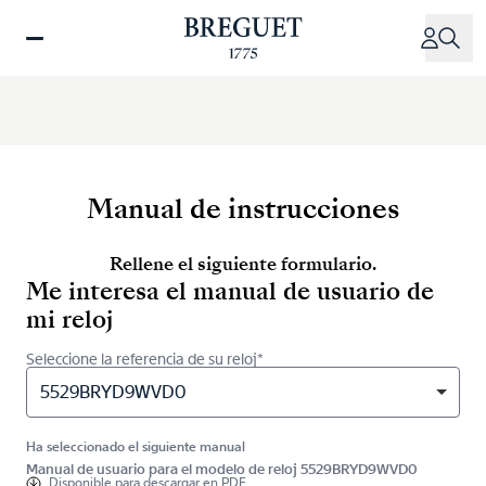
Pasar
al
contenido
principal
Manual de instrucciones
Rellene el siguiente formulario.
Me interesa el manual de usuario de
mi reloj
Seleccione la referencia de su reloj*
5529BRYD9WVD0
Ha seleccionado el siguiente manual
Manual de usuario para el modelo de reloj 5529BRYD9WVD0
Disponible para
descargar en PDF