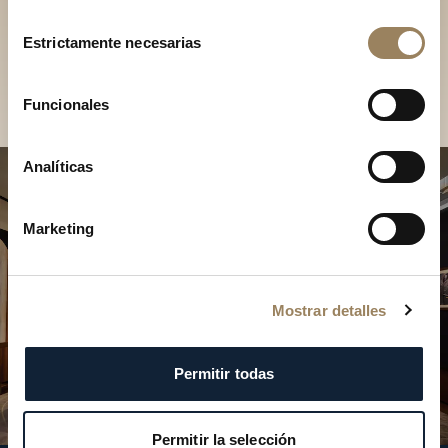
Descubra nuestras
Selección
colecciones en boutique
Estrictamente necesarias
de
consentimiento
Encontrar una boutique
Funcionales
Analíticas
Marketing
Mostrar detalles
Permitir todas
Permitir la selección