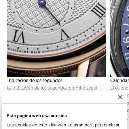
Indicación de los segundos
Calendar
La indicación de los segundos permite seguir
El calend
con precisión el transcurso del tiempo. Según la
generalm
construcción del movimiento, puede adoptar la
disco. Se
forma de un segundero central o de un
exige una
Esta página web usa cookies
pequeño segundero descentrado, integrado en
movimient
Las cookies de este sitio web se usan para personalizar
la arquitectura de la esfera.