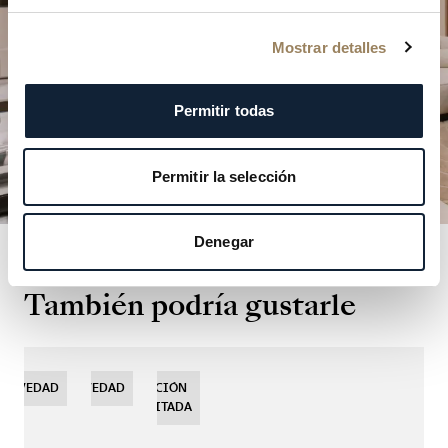
PLANIFICAR SU VISITA
Mostrar detalles
Permitir todas
Permitir la selección
Denegar
También podría gustarle
NOVEDAD
NOVEDAD
NOVEDAD
EDICIÓN
LIMITADA