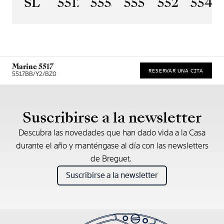
SL
5517BR/Y2/9ZU
5555BH/YS/9WV
5557BR/YS/5W
5527BR/G
5547
Marine 5517
RESERVAR UNA CITA
5517BB/Y2/BZ0
* Precio de venta recomendado
Suscribirse a la newsletter
Descubra las novedades que han dado vida a la Casa
durante el año y manténgase al día con las newsletters
de Breguet.
Suscribirse a la newsletter