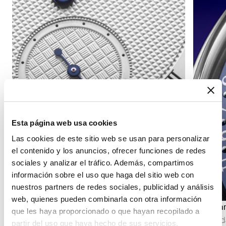
Esta página web usa cookies
Las cookies de este sitio web se usan para personalizar
el contenido y los anuncios, ofrecer funciones de redes
sociales y analizar el tráfico. Además, compartimos
información sobre el uso que haga del sitio web con
nuestros partners de redes sociales, publicidad y análisis
web, quienes pueden combinarla con otra información
Indicación de los segundos
Calendar
que les haya proporcionado o que hayan recopilado a
La indicación de los segundos permite seguir
El calend
partir del uso que haya hecho de sus servicios.