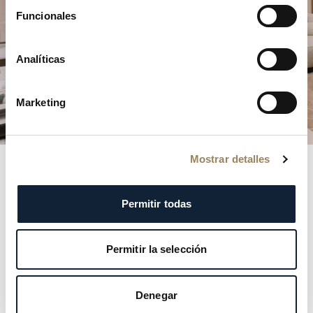
PLANIFICAR SU VISITA
Funcionales
Analíticas
Marketing
Mostrar detalles
También podría gustarle
Permitir todas
Permitir la selección
Denegar