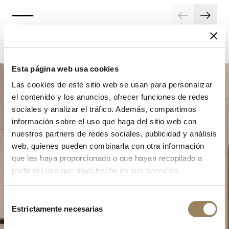
Esta página web usa cookies
Las cookies de este sitio web se usan para personalizar
el contenido y los anuncios, ofrecer funciones de redes
sociales y analizar el tráfico. Además, compartimos
información sobre el uso que haga del sitio web con
nuestros partners de redes sociales, publicidad y análisis
web, quienes pueden combinarla con otra información
Planifique su momento de
que les haya proporcionado o que hayan recopilado a
excepción
partir del uso que haya hecho de sus servicios.
Explore nuestras creaciones relojeras en una de
Selección
nuestras boutiques.
Estrictamente necesarias
de
consentimiento