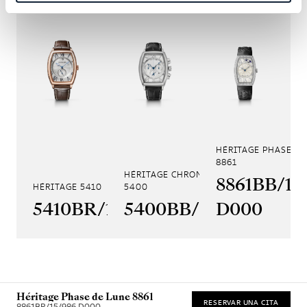
HÉRITAGE PHASE DE
8861
HÉRITAGE CHRONOGRAPHE
8861BB/11
HÉRITAGE 5410
5400
5410BR/12/9VV
5400BB/12/9V6
D000
Héritage Phase de Lune 8861
RESERVAR UNA CITA