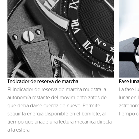
Indicador de reserva de marcha
Fase lun
El indicador de reserva de marcha muestra la
La fase l
autonomía restante del movimiento antes de
lunar en 
que deba darse cuerda de nuevo. Permite
astronómi
seguir la energía disponible en el barrilete, al
tiempo co
tiempo que añade una lectura mecánica directa
a la esfera.