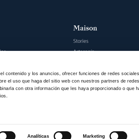
Maison
Stories
jes
Artesanía
na boutique
Publicaciones
Sostenibilidad
el contenido y los anuncios, ofrecer funciones de redes sociale
bre el uso que haga del sitio web con nuestros partners de rede
Empleo
binarla con otra información que les haya proporcionado o que 
Prensa
ios.
 uso
Aviso de privacidad
Programa VDP
Accesibilidad
Aviso sobr
ón de cookies
Analíticas
Marketing