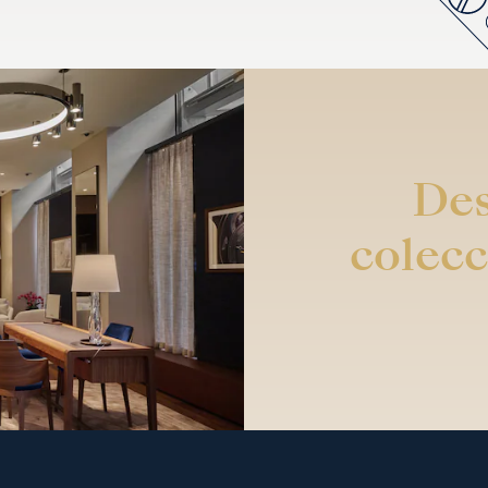
Des
colecc