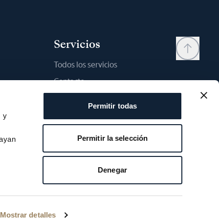
Servicios
Todos los servicios
Contacto
My account
Permitir todas
Lista de deseos
s y
s
Manual del usario
Permitir la selección
hayan
Comparación
Garantía Breguet
Denegar
e cookies
Derechos de autor Breguet - 2026
Mostrar detalles