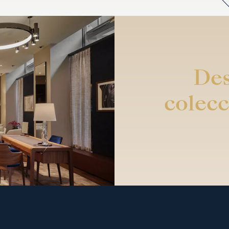
Des
colecc