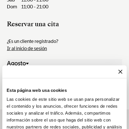
Dom
11:00 - 21:00
Reservar una cita
¿Es un cliente registrado?
Ir al inicio de sesión
Agosto
03 Ago. - 09 Ago. 2026
Lun.
Mar.
Mié.
Jue.
Vie.
Sáb.
Dom.
03
04
05
06
07
08
09
Esta página web usa cookies
Las cookies de este sitio web se usan para personalizar
el contenido y los anuncios, ofrecer funciones de redes
sociales y analizar el tráfico. Además, compartimos
información sobre el uso que haga del sitio web con
Suscribirse a la newsletter
nuestros partners de redes sociales, publicidad y análisis