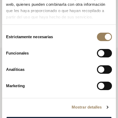
web, quienes pueden combinarla con otra información
Descubra las novedades que han dado vida a la Casa
que les haya proporcionado o que hayan recopilado a
durante el año y manténgase al día con las newsletters
partir del uso que haya hecho de sus servicios.
de Breguet.
Suscribirse a la newsletter
Selección
Estrictamente necesarias
de
consentimiento
Funcionales
Analíticas
Marketing
Mostrar detalles