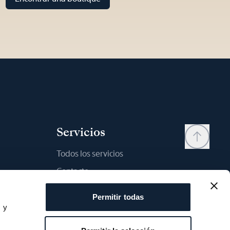
Servicios
Todos los servicios
Contacto
My account
Permitir todas
Lista de deseos
s y
s
Manual del usario