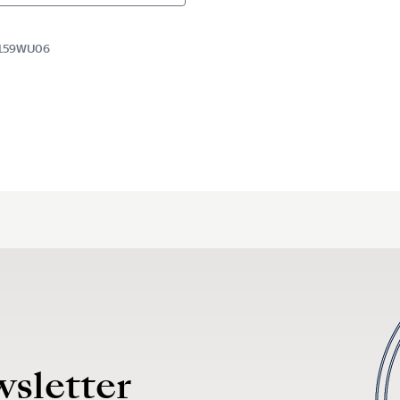
BR159WU06
wsletter