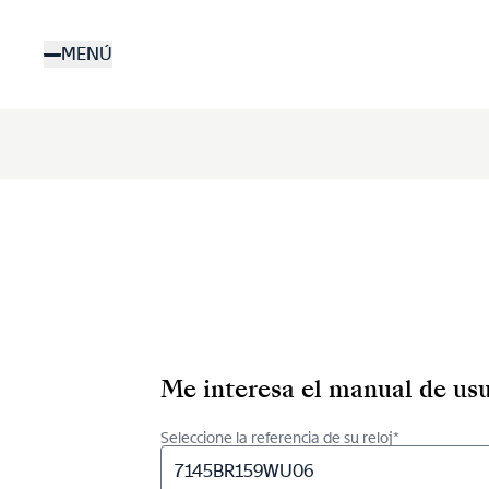
Pasar
al
MENÚ
contenido
principal
Me interesa el manual de usu
Seleccione la referencia de su reloj*
7145BR159WU06