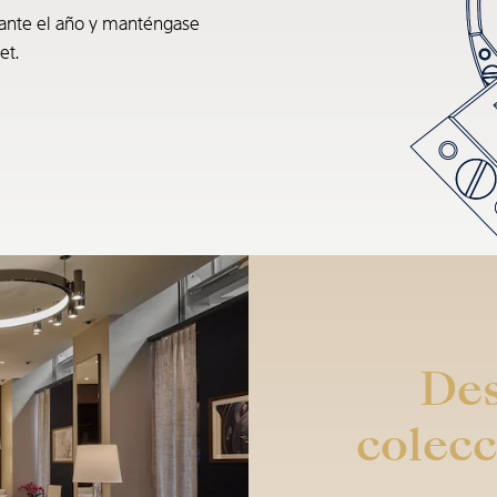
rante el año y manténgase
et.
Des
colecc