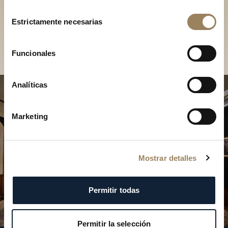
Descubra nuestras
Selección
colecciones en boutique
Estrictamente necesarias
de
consentimiento
Encontrar una boutique
Funcionales
Analíticas
Marketing
Mostrar detalles
Permitir todas
Permitir la selección