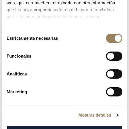
web, quienes pueden combinarla con otra información
que les haya proporcionado o que hayan recopilado a
partir del uso que haya hecho de sus servicios.
Selección
Estrictamente necesarias
de
consentimiento
Funcionales
Analíticas
MAGNETISMO CONFINADO
Marketing
Este nuevo sistema no solo es silencioso, sino que evita
un problema asociado con los diseños de regulador
tradicionales. El método ordinario para lograr la
Mostrar detalles
regulación con una sonería mecánica se basa en la
fricción: los brazos giratorios del interior de un cilindro