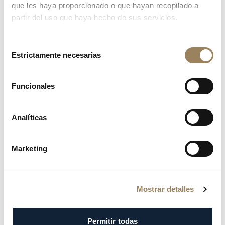
cronógrafo
excepcional
con
repetición
de
que les haya proporcionado o que hayan recopilado a
minutos
y
segundero
desdoblado,
que
más
partir del uso que haya hecho de sus servicios.
tarde
pertenecerá
a
su
famoso
sobrino.
Selección
Estrictamente necesarias
de
consentimiento
Funcionales
Analíticas
Marketing
Mostrar detalles
Permitir todas