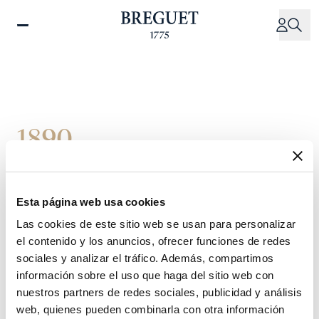
Pasar
al
contenido
principal
1890
El
duque
de
Esta página web usa cookies
Marlborough
adquiere
Las cookies de este sitio web se usan para personalizar
el contenido y los anuncios, ofrecer funciones de redes
un
reloj
sociales y analizar el tráfico. Además, compartimos
información sobre el uso que haga del sitio web con
nuestros partners de redes sociales, publicidad y análisis
El
tío
de
Sir
Winston
Churchill
compra
un
web, quienes pueden combinarla con otra información