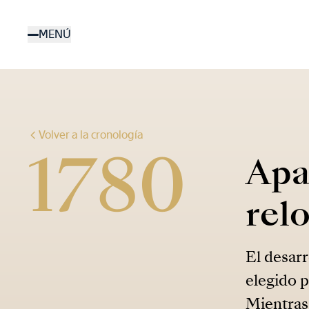
Pasar
al
MENÚ
contenido
principal
Volver a la cronología
1780
Apa
rel
El desar
elegido p
Mientras 