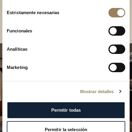
Descubra nuestras
Selección
colecciones en boutique
Estrictamente necesarias
de
consentimiento
Encontrar una boutique
Funcionales
Analíticas
Marketing
Mostrar detalles
Permitir todas
Permitir la selección