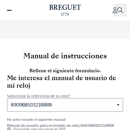
Pasar
al
contenido
principal
Manual de instrucciones
Rellene el siguiente formulario.
Me interesa el manual de usuario de
mi reloj
Seleccione la referencia de su reloj*
8909BB5DJ21RRRR
Ha seleccionado el siguiente manual
Manual de usuario para el modelo de reloj 8909BB5DJ21RRRR
Disponible para
descargar en PDF