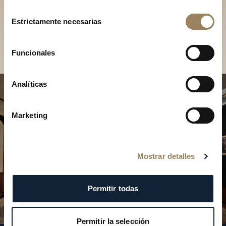
Descubra nuestras
Selección
colecciones en boutique
Estrictamente necesarias
de
consentimiento
Encontrar una boutique
Funcionales
Analíticas
Marketing
Mostrar detalles
Permitir todas
Permitir la selección