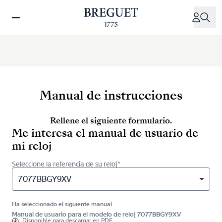
Pasar
al
contenido
principal
Manual de instrucciones
Rellene el siguiente formulario.
Me interesa el manual de usuario de
mi reloj
Seleccione la referencia de su reloj*
7077BBGY9XV
Ha seleccionado el siguiente manual
Manual de usuario para el modelo de reloj 7077BBGY9XV
Disponible para
descargar en PDF