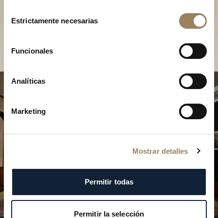
Descubra nuestras
Selección
colecciones en boutique
Estrictamente necesarias
de
consentimiento
Encontrar una boutique
Funcionales
Analíticas
Marketing
Mostrar detalles
Permitir todas
Permitir la selección