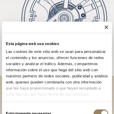
Esta página web usa cookies
Las cookies de este sitio web se usan para personalizar
el contenido y los anuncios, ofrecer funciones de redes
sociales y analizar el tráfico. Además, compartimos
información sobre el uso que haga del sitio web con
nuestros partners de redes sociales, publicidad y análisis
web, quienes pueden combinarla con otra información
que les haya proporcionado o que hayan recopilado a
Descubra nuestras
partir del uso que haya hecho de sus servicios.
colecciones en boutique
Selección
Encontrar una boutique
Estrictamente necesarias