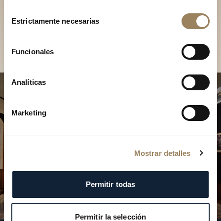
Descubra nuestras
Selección
colecciones en boutique
Estrictamente necesarias
de
consentimiento
Encontrar una boutique
Funcionales
Analíticas
Marketing
Mostrar detalles
Permitir todas
Permitir la selección