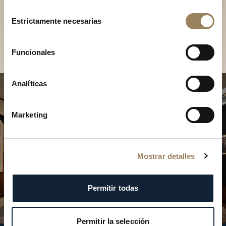
Descubra nuestras
Selección
colecciones en boutique
Estrictamente necesarias
de
consentimiento
Encontrar una boutique
Funcionales
Analíticas
Marketing
Mostrar detalles
Permitir todas
Permitir la selección