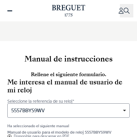
Pasar
al
contenido
principal
Manual de instrucciones
Rellene el siguiente formulario.
Me interesa el manual de usuario de
mi reloj
Seleccione la referencia de su reloj*
5557BBYS9WV
Ha seleccionado el siguiente manual
Manual de usuario para el modelo de reloj 5557BBYS9WV
Disponible para
descargar en PDF