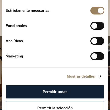
Descubra nuestras
Selección
colecciones en boutique
Estrictamente necesarias
de
consentimiento
Encontrar una boutique
Funcionales
Analíticas
Marketing
Mostrar detalles
Permitir todas
Permitir la selección