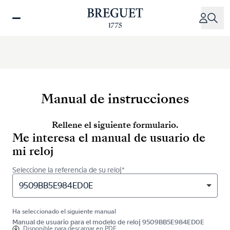
Pasar
al
contenido
principal
Manual de instrucciones
Rellene el siguiente formulario.
Me interesa el manual de usuario de
mi reloj
Seleccione la referencia de su reloj*
9509BB5E984ED0E
Ha seleccionado el siguiente manual
Manual de usuario para el modelo de reloj 9509BB5E984ED0E
Disponible para
descargar en PDF