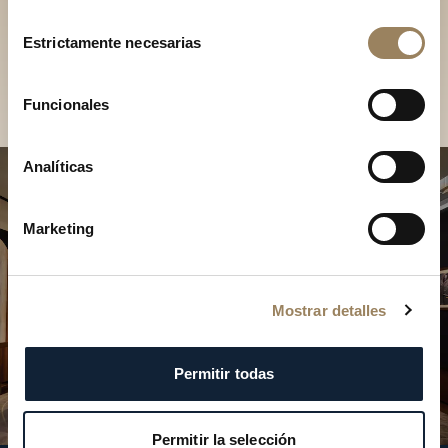
Descubra nuestras
Selección
colecciones en boutique
Estrictamente necesarias
de
consentimiento
Encontrar una boutique
Funcionales
Analíticas
Marketing
Mostrar detalles
Permitir todas
Permitir la selección